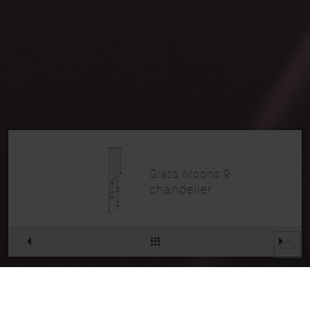
Glass Moons 9
chandelier