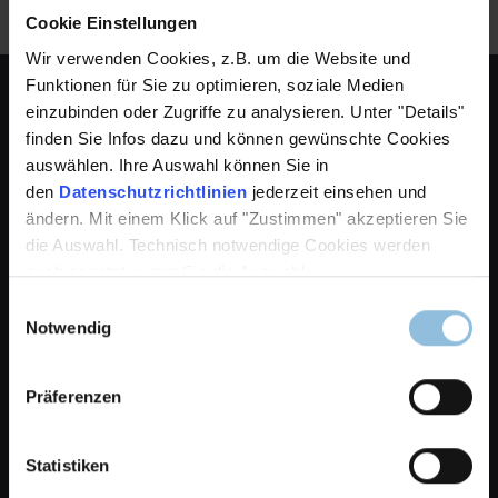
Cookie Einstellungen
Wir verwenden Cookies, z.B. um die Website und
Funktionen für Sie zu optimieren, soziale Medien
Company
einzubinden oder Zugriffe zu analysieren. Unter "Details"
finden Sie Infos dazu und können gewünschte Cookies
Ocular Ellipse
Ocular Square Lights
Legal notice
auswählen. Ihre Auswahl können Sie in
General terms & conditions
den
Datenschutzrichtlinien
jederzeit einsehen und
Privacy notice
ändern. Mit einem Klick auf "Zustimmen" akzeptieren Sie
cancellation terms
die Auswahl. Technisch notwendige Cookies werden
auch gesetzt, wenn Sie die Auswahl
Einwilligungsauswahl
Contact
Notwendig
Dinnebier Licht GmbH
Piepersberg 36
Präferenzen
D-42653 Solingen
Movie
Ocular Wall Lights
Tel. +49 212 596733-0
Statistiken
info@dinnebier-licht.de