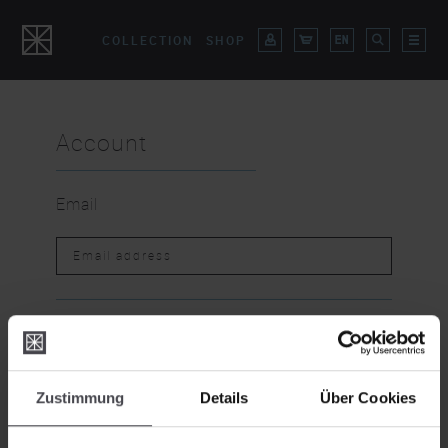
COLLECTION
SHOP
Clip
White Moons
Account
Email
Ocular
Ocular Ring lights
BACK
Zustimmung
Details
Über Cookies