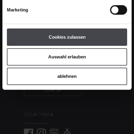
Marketing
Opening hours
Manufactory sale
Monday - Thursday
Cookies zulassen
8 am - 4 pm
Friday 8 am - 2 pm
Auswahl erlauben
Overview Lighting
Newsletter
ablehnen
CLOSE
SIGN IN
Social Media