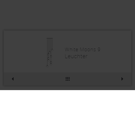
White Moons 9
Leuchter
White Moons 9
Artikelnr.
233LE090PO