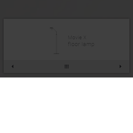
Movie X
floor lamp
Movie X
Product Code:
234SL001SW