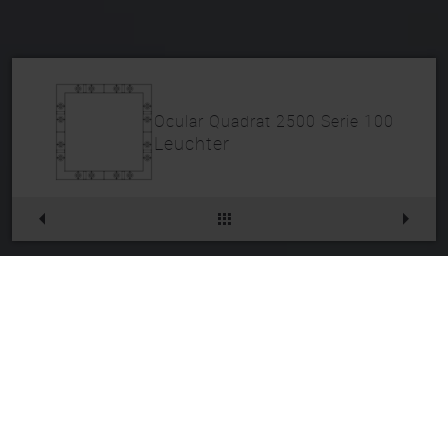
Ocular Quadrat 2500 Serie 100
Leuchter
Ocular Quadrat 2500
Serie 100
Artikelnr.
234PL142PO