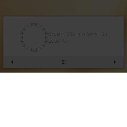
Ocular 2500 LED Serie 100
Leuchter
Ocular 2500 LED Serie
100
Artikelnr.
234PL11200