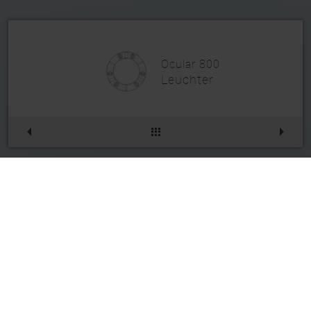
Ocular 800
Leuchter
Ocular 800
Artikelnr.
234PL09200
Die gewählte Kombination existiert leider
nicht. Daher haben wir ein ähnliches