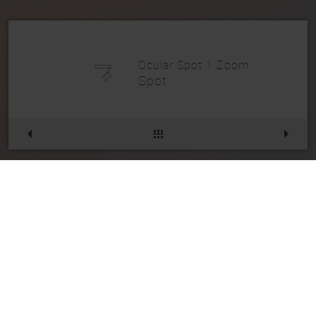
Ocular Spot 1 Zoom
Spot
Ocular Spot 1 Zoom
Artikelnr.
234DL011PO
Die gewählte Kombination existiert leider
nicht. Daher haben wir ein ähnliches