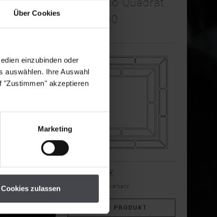
Stilio Uno Quadrat
Über Cookies
1200 900
Leuchter
Medien einzubinden oder
es auswählen. Ihre Auswahl
uf "Zustimmen" akzeptieren
Marketing
17.433,50€
inkl. MwSt, exkl. Versand
Cookies zulassen
ZUM PRODUKT