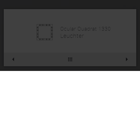
Ocular Quadrat 1330
Leuchter
Ocular Quadrat 1330
Artikelnr.
234PL132PO
Die gewählte Kombination existiert leider
nicht. Daher haben wir ein ähnliches